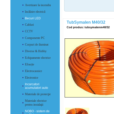
•
Avertizare la incendiu
•
încălzire electrică
•
Becuri LED
TubSymalen M40/32
•
Cabluri
Cod produs: tubsymalenm40/32
•
CCTV
•
Componente PC
•
Corpuri de iluminat
•
Diverse & Hobby
•
Echipamente electrice
•
Efracție
•
Electrocasnice
•
Electronice
Incarcatori
•
acumulatori auto
•
Materiale de protecţie
Materiale electrice
•
pentru instalaţii
NOBO - sistem de
•