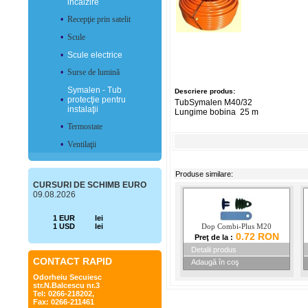
incălzire
•
Recepţie prin satelit
•
Scule
•
Scule electrice
•
Surse de lumină
Symalen - Tub
Descriere produs:
•
protecţie pentru
TubSymalen M40/32
instalaţii
Lungime bobina 25 m
•
Termostate
•
Ventilaţii
Produse similare:
CURSURI DE SCHIMB EURO
09.08.2026
1 EUR
lei
1 USD
lei
Dop Combi-Plus M20
0.72 RON
Preţ de la :
Detalii produs
CONTACT RAPID
Adaugă în coş
Odorheiu Secuiesc
str.N.Balcescu nr.3
Tel: 0266-218202,
Fax: 0266-211461