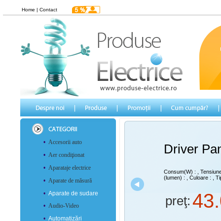
Home
|
Contact
•
Accesorii auto
Driver P
•
Aer condiţionat
•
Aparataje electrice
Consum(W) :
, Tensiun
(lumen) :
, Culoare :
, Ti
•
Aparate de măsură
•
Aparate de sudare
43
preţ:
•
Audio-Video
•
Automatizări