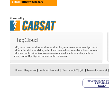
E-mail:
office@cabsat.ro
cald,
nobo.
ram
caldura
caldura
cald,
nobo,
termostate
termostat
Rpc
nobo.
caldura,
incalzire
incalzire,
nobo
incalzire
caldura,
acumlator
incalzire
ram
calculator
nobo
atom
termostate
termostat
cald,
caldura,
nobo,
caldura
acasa,
nobo.
Rpc
Rpc
acumlator
nobo
calculator
Home
|
Despre Noi
|
Produse
|
Promoţii
|
Cum cumpăr?
|
Ştiri
|
Termeni şi condiţii