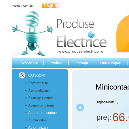
Home
|
Contact
•
Accesorii auto
Miniconta
•
Aer condiţionat
•
Aparataje electrice
Disponibilitate :
,
•
Aparate de măsură
•
Aparate de sudare
66
preţ:
•
Audio-Video
•
Automatizări