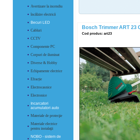
•
Avertizare la incendiu
•
încălzire electrică
•
Becuri LED
Bosch Trimmer ART 23 
•
Cabluri
Cod produs: art23
•
CCTV
•
Componente PC
•
Corpuri de iluminat
•
Diverse & Hobby
•
Echipamente electrice
•
Efracție
•
Electrocasnice
•
Electronice
Incarcatori
•
acumulatori auto
•
Materiale de protecţie
Materiale electrice
•
pentru instalaţii
NOBO - sistem de
•