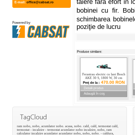
taiere fara efort in
E-mail:
office@cabsat.ro
bobinei cu fir. Bo
schimbarea bobinel
poziţie de lucru
Produse similare:
Ferastrau electric cu lant Bosch
AKE 30 S, 1800 W, 30 cm
470.00 RON
Preţ de la :
Detalii produs
Adaugă în coş
ram
nobo,
nobo,
acumlator
nobo.
acasa,
nobo.
cald,
cald,
termostat
cald,
termostat
-
incalzire
-
termostat
acumlator
nobo
incalzire,
nobo,
ram
calculator
incalzire
acumlator
acumlator
nobo,
nobo,
nobo.
-
caldura,