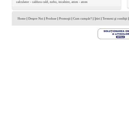
calculator
-
caldura
cald,
nobo,
incalzire,
atom
-
atom
Home
|
Despre Noi
|
Produse
|
Promoţii
|
Cum cumpăr?
|
Ştiri
|
Termeni şi condiţii