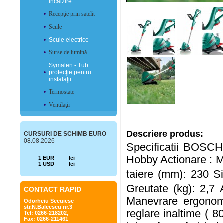
incălzire
•
Recepţie prin satelit
•
Scule
•
Scule electrice
•
Surse de lumină
Symalen - Tub
•
protecţie pentru
instalaţii
•
Termostate
•
Ventilaţii
Descriere produs:
CURSURI DE SCHIMB EURO
08.08.2026
Specificatii BOSCH
Hobby Actionare : M
1 EUR
lei
1 USD
lei
taiere (mm): 230 S
Greutate (kg): 2,
CONTACT RAPID
Manevrare ergonomi
Odorheiu Secuiesc
str.N.Balcescu nr.3
reglare inaltime ( 8
Tel: 0266-218202,
Fax: 0266-211461