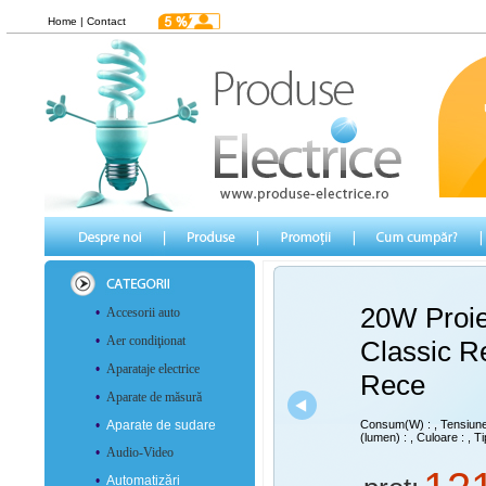
Home
|
Contact
20W Proi
•
Accesorii auto
•
Aer condiţionat
Classic Re
•
Aparataje electrice
Rece
•
Aparate de măsură
•
Aparate de sudare
Consum(W) :
, Tensiun
(lumen) :
, Culoare :
, Ti
•
Audio-Video
•
Automatizări