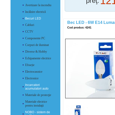
12
preţ:
•
Avertizare la incendiu
•
încălzire electrică
•
Becuri LED
Bec LED - 6W E14 Luma
•
Cabluri
Cod produs: 4241
•
CCTV
•
Componente PC
•
Corpuri de iluminat
•
Diverse & Hobby
•
Echipamente electrice
•
Efracție
•
Electrocasnice
•
Electronice
Incarcatori
•
acumulatori auto
•
Materiale de protecţie
Materiale electrice
•
pentru instalaţii
NOBO - sistem de
•