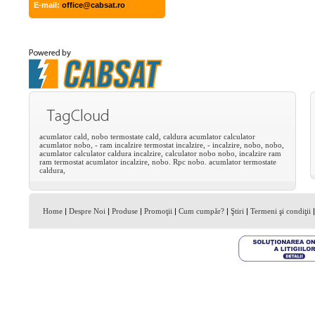
E-mail:
office@cabsat.ro
acumlator
cald,
nobo
termostate
cald,
caldura
acumlator
calculator
acumlator
nobo,
-
ram
incalzire
termostat
incalzire,
-
incalzire,
nobo,
nobo,
acumlator
calculator
caldura
incalzire,
calculator
nobo
nobo,
incalzire
ram
ram
termostat
acumlator
incalzire,
nobo.
Rpc
nobo.
acumlator
termostate
caldura,
Home
|
Despre Noi
|
Produse
|
Promoţii
|
Cum cumpăr?
|
Ştiri
|
Termeni şi condiţii