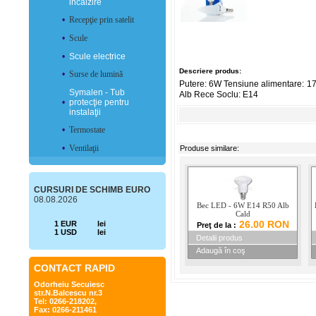
incălzire
•
Recepţie prin satelit
•
Scule
•
Scule electrice
Descriere produs:
•
Surse de lumină
Putere: 6W Tensiune alimentare: 1
Symalen - Tub
Alb Rece Soclu: E14
•
protecţie pentru
instalaţii
•
Termostate
•
Ventilaţii
Produse similare:
CURSURI DE SCHIMB EURO
08.08.2026
Bec LED - 6W E14 R50 Alb
Cald
26.00 RON
1 EUR
lei
Preţ de la :
1 USD
lei
Detalii produs
Adaugă în coş
CONTACT RAPID
Odorheiu Secuiesc
str.N.Balcescu nr.3
Tel: 0266-218202,
Fax: 0266-211461