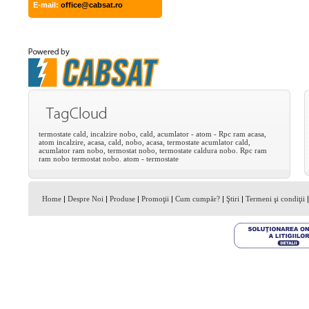
E-mail:
office@cabsat.ro
termostate
cald,
incalzire
nobo,
cald,
acumlator
-
atom
-
Rpc
ram
acasa,
atom
incalzire,
acasa,
cald,
nobo,
acasa,
termostate
acumlator
cald,
acumlator
ram
nobo,
termostat
nobo,
termostate
caldura
nobo.
Rpc
ram
ram
nobo
termostat
nobo.
atom
-
termostate
Home
|
Despre Noi
|
Produse
|
Promoţii
|
Cum cumpăr?
|
Ştiri
|
Termeni şi condiţii