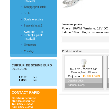
incălzire
•
Recepţie prin satelit
•
Scule
•
Scule electrice
Descriere produs:
•
Surse de lumină
Putere: 10W/M Tensiune: 12V DC 
Symalen - Tub
Latime: 10 mm Unghi dispersie lum
•
protecţie pentru
instalaţii
•
Termostate
•
Ventilaţii
Produse similare:
CURSURI DE SCHIMB EURO
09.08.2026
Bec LED - 5W E27 A60
Thermoplastic Alb rece
19.00 RON
Preţ de la :
1 EUR
lei
1 USD
lei
Detalii produs
Adaugă în coş
CONTACT RAPID
Odorheiu Secuiesc
str.N.Balcescu nr.3
Tel: 0266-218202,
Fax: 0266-211461