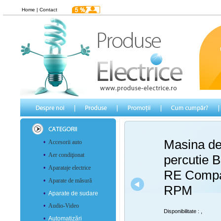
Home
|
Contact
Masina de
•
Accesorii auto
•
Aer condiţionat
percutie 
•
Aparataje electrice
RE Compa
•
Aparate de măsură
RPM
•
Aparate de sudare
•
Audio-Video
Disponibilitate :
,
•
Automatizări