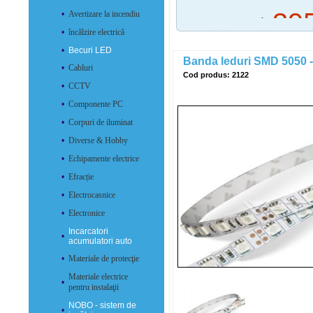
39
•
Avertizare la incendiu
preţ:
•
încălzire electrică
•
Becuri LED
Banda leduri SMD 5050 
•
Cabluri
Cod produs: 2122
•
CCTV
•
Componente PC
•
Corpuri de iluminat
•
Diverse & Hobby
•
Echipamente electrice
•
Efracție
•
Electrocasnice
•
Electronice
Incarcatori
•
acumulatori auto
•
Materiale de protecţie
Materiale electrice
•
pentru instalaţii
NOBO - sistem de
•