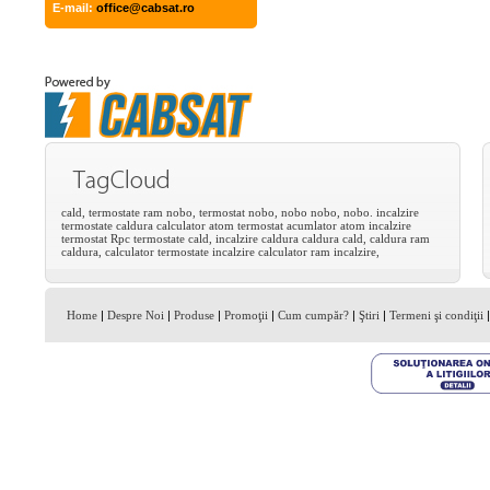
E-mail:
office@cabsat.ro
cald,
termostate
ram
nobo,
termostat
nobo,
nobo
nobo,
nobo.
incalzire
termostate
caldura
calculator
atom
termostat
acumlator
atom
incalzire
termostat
Rpc
termostate
cald,
incalzire
caldura
caldura
cald,
caldura
ram
caldura,
calculator
termostate
incalzire
calculator
ram
incalzire,
Home
|
Despre Noi
|
Produse
|
Promoţii
|
Cum cumpăr?
|
Ştiri
|
Termeni şi condiţii