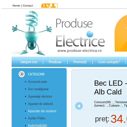
Home
|
Contact
Bec LED 
•
Accesorii auto
•
Aer condiţionat
Alb Cald
•
Aparataje electrice
Consum(W) :
, Tensiun
•
Aparate de măsură
(lumen) :
, Culoare :
, Ti
•
Aparate de sudare
34
preţ:
•
Audio-Video
•
Automatizări