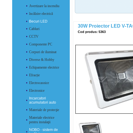
•
Avertizare la incendiu
•
încălzire electrică
•
Becuri LED
30W Proiector LED V-TAC
•
Cabluri
Cod produs: 5363
•
CCTV
•
Componente PC
•
Corpuri de iluminat
•
Diverse & Hobby
•
Echipamente electrice
•
Efracție
•
Electrocasnice
•
Electronice
Incarcatori
•
acumulatori auto
•
Materiale de protecţie
Materiale electrice
•
pentru instalaţii
NOBO - sistem de
•