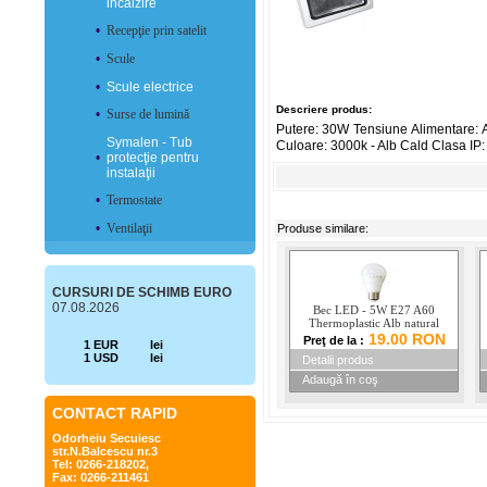
incălzire
•
Recepţie prin satelit
•
Scule
•
Scule electrice
Descriere produs:
•
Surse de lumină
Putere: 30W Tensiune Alimentare: 
Symalen - Tub
Culoare: 3000k - Alb Cald Clasa IP
•
protecţie pentru
instalaţii
•
Termostate
•
Ventilaţii
Produse similare:
CURSURI DE SCHIMB EURO
07.08.2026
Bec LED - 5W E27 A60
Thermoplastic Alb natural
19.00 RON
Preţ de la :
1 EUR
lei
1 USD
lei
Detalii produs
Adaugă în coş
CONTACT RAPID
Odorheiu Secuiesc
str.N.Balcescu nr.3
Tel: 0266-218202,
Fax: 0266-211461