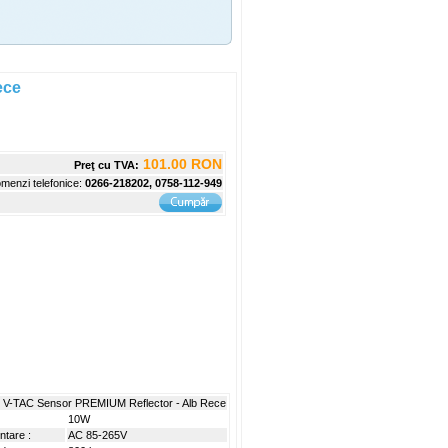
22.00
preţ:
RO
ece
101.00 RON
Preţ cu TVA:
menzi telefonice:
0266-218202, 0758-112-949
 V-TAC Sensor PREMIUM Reflector - Alb Rece
10W
ntare :
AC 85-265V