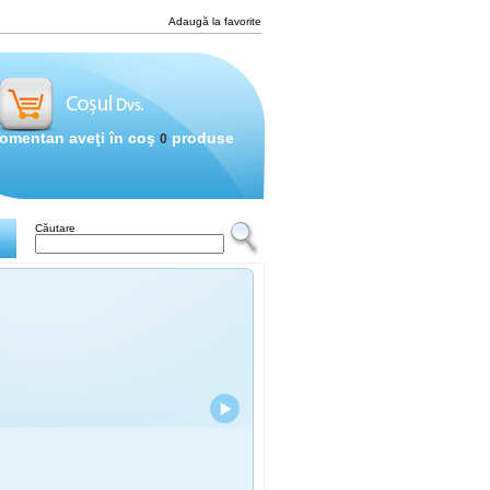
Adaugă la favorite
omentan aveţi în coş
produse
0
Căutare
Banda leduri SMD 
60 leduri/M Alb Re
Waterproof
Consum(W) :
10W/m
, Tensiunea de aliment
(lumen) :
, Culoare :
, Tip :
,