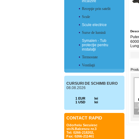
incălzire
•
Recepţie prin satelit
•
Scule
•
Scule electrice
Descr
•
Surse de lumină
Pute
Symalen - Tub
6000
•
protecţie pentru
Lung
instalaţii
•
Termostate
•
Ventilaţii
Produ
CURSURI DE SCHIMB EURO
08.08.2026
1 EUR
lei
1 USD
lei
CONTACT RAPID
Odorheiu Secuiesc
str.N.Balcescu nr.3
Tel: 0266-218202,
Fax: 0266-211461