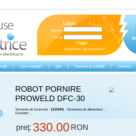
Utilizator
Parolă
M
Înregistrare
|
Aţi uitat parola?
ROBOT PORNIRE
PROWELD DFC-30
Tensiune de incarcare :
12V/24V;
, Tensiunea de alimentare :
,
Greutate :
,
330.00
preţ:
RON