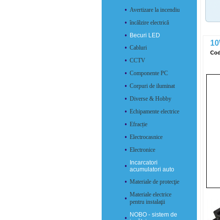
•
Avertizare la incendiu
•
încălzire electrică
•
Becuri LED
10
•
Cabluri
Cod
•
CCTV
•
Componente PC
•
Corpuri de iluminat
•
Diverse & Hobby
•
Echipamente electrice
•
Efracție
•
Electrocasnice
•
Electronice
Incarcatori
•
acumulatori auto
•
Materiale de protecţie
Materiale electrice
•
pentru instalaţii
NOBO - sistem de
•