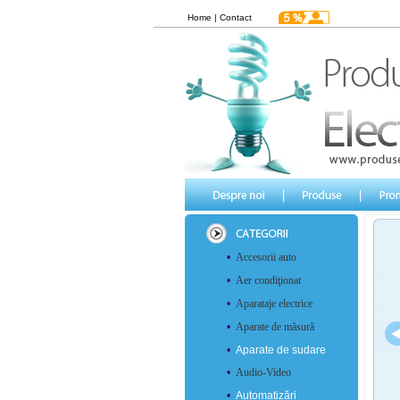
Home
|
Contact
•
Accesorii auto
•
Aer condiţionat
•
Aparataje electrice
•
Aparate de măsură
•
Aparate de sudare
•
Audio-Video
•
Automatizări