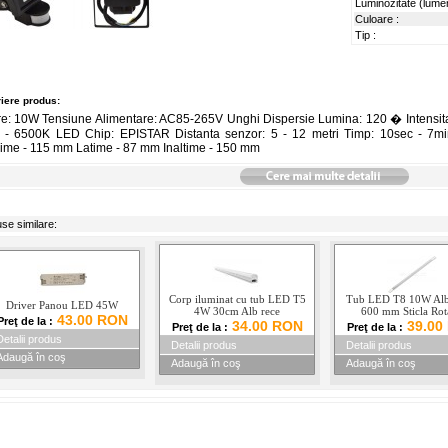
Luminozitate (lumen
Culoare :
Tip :
iere produs:
re: 10W Tensiune Alimentare: AC85-265V Unghi Dispersie Lumina: 120 � Intensita
 - 6500K LED Chip: EPISTAR Distanta senzor: 5 - 12 metri Timp: 10sec - 7mi
ime - 115 mm Latime - 87 mm Inaltime - 150 mm
se similare:
Corp iluminat cu tub LED T5
Tub LED T8 10W Alb 
Driver Panou LED 45W
4W 30cm Alb rece
600 mm Sticla Rot
43.00 RON
Preţ de la :
34.00 RON
39.00
Preţ de la :
Preţ de la :
Detalii produs
Detalii produs
Detalii produs
Adaugă în coş
Adaugă în coş
Adaugă în coş