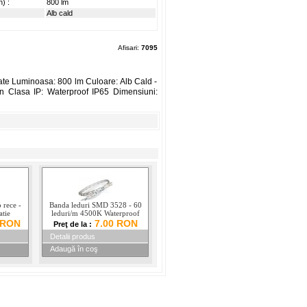
) :
800 lm
Alb cald
Afisari:
7095
te Luminoasa: 800 lm Culoare: Alb Cald -
n Clasa IP: Waterproof IP65 Dimensiuni:
rece -
Banda leduri SMD 3528 - 60
atie
leduri/m 4500K Waterproof
 RON
7.00 RON
Preţ de la :
Detalii produs
Adaugă în coş