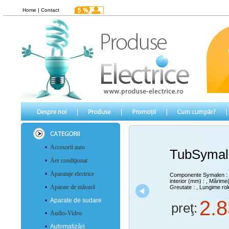
Home
|
Contact
•
Accesorii auto
TubSymal
•
Aer condiţionat
•
Aparataje electrice
Componente Symalen :
interior (mm) :
, Mărime
•
Aparate de măsură
Greutate :
, Lungime rol
•
Aparate de sudare
2.8
preţ:
•
Audio-Video
•
Automatizări