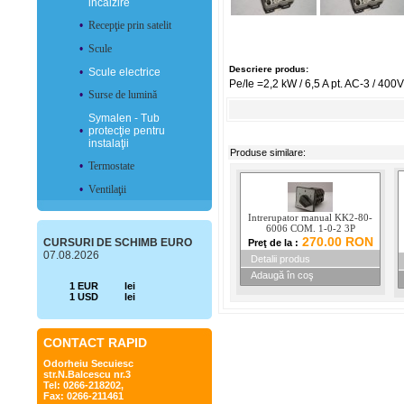
incălzire
•
Recepţie prin satelit
•
Scule
Descriere produs:
•
Scule electrice
Pe/Ie =2,2 kW / 6,5 A pt. AC-3 / 400V
•
Surse de lumină
Symalen - Tub
•
protecţie pentru
instalaţii
Produse similare:
•
Termostate
•
Ventilaţii
Intrerupator manual KK2-80-
6006 COM. 1-0-2 3P
270.00 RON
CURSURI DE SCHIMB EURO
Preţ de la :
07.08.2026
Detalii produs
Adaugă în coş
1 EUR
lei
1 USD
lei
CONTACT RAPID
Odorheiu Secuiesc
str.N.Balcescu nr.3
Tel: 0266-218202,
Fax: 0266-211461