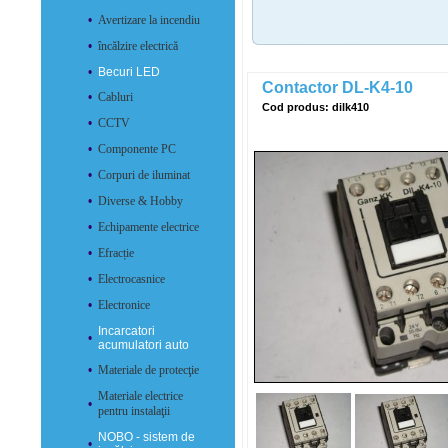
•
Avertizare la incendiu
•
încălzire electrică
•
Becuri LED
Contactor DL-K4-10
•
Cabluri
Cod produs: dilk410
•
CCTV
•
Componente PC
•
Corpuri de iluminat
•
Diverse & Hobby
•
Echipamente electrice
•
Efracție
•
Electrocasnice
•
Electronice
Incarcatori
•
acumulatori auto
•
Materiale de protecţie
Materiale electrice
•
pentru instalaţii
NOBO - sistem de
•