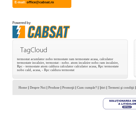
E-mail:
office@cabsat.ro
termostat
acumlator
nobo
termostate
ram
termostate
acasa,
calculator
termostate
incalzire,
termostat
-
nobo.
atom
incalzire
nobo
ram
incalzire,
Rpc
-
termostate
atom
caldura
calculator
calculator
acasa,
Rpc
termostate
nobo
cald,
acasa,
-
Rpc
caldura
termostat
Home
|
Despre Noi
|
Produse
|
Promoţii
|
Cum cumpăr?
|
Ştiri
|
Termeni şi condiţii