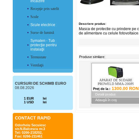
incălzire
•
Recepţie prin satelit
•
Scule
Descriere produs:
•
Scule electrice
Masca de protectie cu prindere pe cap
•
Surse de lumină
de alimentare cu celule fotovoltaice.
Symalen - Tub
•
protecţie pentru
instalaţii
•
Termostate
Produse similare:
•
Ventilaţii
APARAT DE SUDARE
CURSURI DE SCHIMB EURO
PROWELD MMA-200PI
08.08.2026
1300.00 RON
Preţ de la :
Detalii produs
1 EUR
lei
Adaugă în coş
1 USD
lei
CONTACT RAPID
Odorheiu Secuiesc
str.N.Balcescu nr.3
Tel: 0266-218202,
Fax: 0266-211461