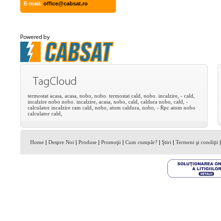
E-mail:
office@cabsat.ro
termostat
acasa,
acasa,
nobo,
nobo.
termostat
cald,
nobo.
incalzire,
-
cald,
incalzire
nobo
nobo.
incalzire,
acasa,
nobo,
cald,
caldura
nobo,
cald,
-
calculator
incalzire
ram
cald,
nobo,
atom
caldura,
nobo,
-
Rpc
atom
nobo
calculator
cald,
Home
|
Despre Noi
|
Produse
|
Promoţii
|
Cum cumpăr?
|
Ştiri
|
Termeni şi condiţii