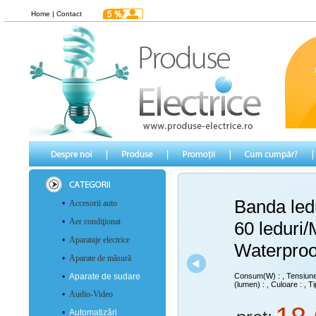
Home
|
Contact
Banda led
•
Accesorii auto
•
Aer condiţionat
60 leduri
•
Aparataje electrice
Waterproo
•
Aparate de măsură
•
Aparate de sudare
Consum(W) :
, Tensiun
(lumen) :
, Culoare :
, Ti
•
Audio-Video
•
Automatizări