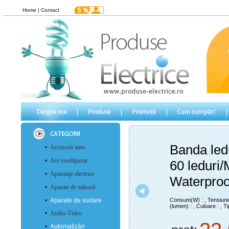
Home
|
Contact
Banda led
•
Accesorii auto
•
Aer condiţionat
60 leduri/
•
Aparataje electrice
Waterproo
•
Aparate de măsură
•
Aparate de sudare
Consum(W) :
, Tensiun
(lumen) :
, Culoare :
, Ti
•
Audio-Video
•
Automatizări