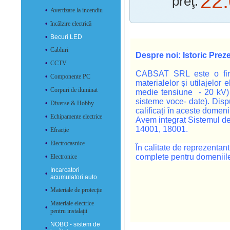
22
preţ:
•
Avertizare la incendiu
•
încălzire electrică
•
Becuri LED
•
Cabluri
Despre noi: Istoric Prez
•
CCTV
CABSAT SRL este o firmă
•
Componente PC
materialelor și utilajelor 
•
Corpuri de iluminat
medie tensiune - 20 kV) ș
sisteme voce- date). Dis
•
Diverse & Hobby
calificați în aceste domenii
•
Echipamente electrice
Avem integrat Sistemul de
14001, 18001.
•
Efracție
•
Electrocasnice
În calitate de reprezentant 
complete pentru domeniil
•
Electronice
Incarcatori
•
acumulatori auto
•
Materiale de protecţie
Materiale electrice
•
pentru instalaţii
NOBO - sistem de
•