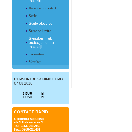
incălzire
•
Recepţie prin satelit
•
Scule
•
Scule electrice
•
Surse de lumină
Symalen - Tub
•
protecţie pentru
instalaţii
•
Termostate
•
Ventilaţii
CURSURI DE SCHIMB EURO
07.08.2026
1 EUR
lei
1 USD
lei
CONTACT RAPID
Odorheiu Secuiesc
str.N.Balcescu nr.3
Tel: 0266-218202,
Fax: 0266-211461