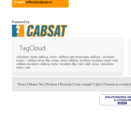
E-mail:
office@cabsat.ro
calculator
atom
caldura,
nobo.
caldura
ram
termostate
caldura
-
incalzire
acasa,
-
caldura
atom
Rpc
acasa,
atom
caldura,
incalzire
incalzire
atom
cald,
caldura
incalzire
caldura,
nobo.
incalzire
Rpc
ram
cald,
acasa,
calculator
nobo.
ram
Home
|
Despre Noi
|
Produse
|
Promoţii
|
Cum cumpăr?
|
Ştiri
|
Termeni şi condiţii